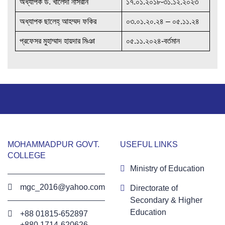
অধ্যাপক ড. খালেদা নাসরীন
১৭.০১.২০১৮-৩১.১২.২০২৩
অধ্যাপক ছালেহ্ আহম্মদ ফকির
০৩.০১.২০.২৪ – ০৫.১১.২৪
প্রফেসর মুহাম্মাদ হায়দার মিঞা
০৫.১১.২০২৪-বর্তমান
MOHAMMADPUR GOVT.
USEFUL LINKS
COLLEGE
Ministry of Education
mgc_2016@yahoo.com
Directorate of
Secondary & Higher
Education
+88 01815-652897 ‬
+880 1714-620626