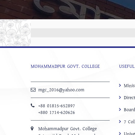
MOHAMMADPUR GOVT. COLLEGE
USEFUL
Minis
mgc_2016@yahoo.com
Direc
+88 01815-652897 ‬
Board
+880 1714-620626
7 Col
Mohammadpur Govt. College
Unive