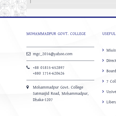
MOHAMMADPUR GOVT. COLLEGE
USEFUL
Minis
mgc_2016@yahoo.com
Direc
+88 01815-652897 ‬
Board
+880 1714-620626
7 Col
Mohammadpur Govt. College
Unive
‍Satmasjid Road, Mohammadpur,
Dhaka-1207
Libe