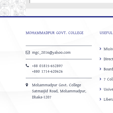
MOHAMMADPUR GOVT. COLLEGE
USEFUL
Minis
mgc_2016@yahoo.com
Direc
+88 01815-652897 ‬
Board
+880 1714-620626
7 Col
Mohammadpur Govt. College
Unive
‍Satmasjid Road, Mohammadpur,
Dhaka-1207
Libe