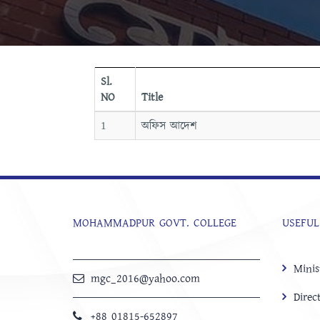
Sl.
NO
Title
1
অফিস আদেশ
MOHAMMADPUR GOVT. COLLEGE
USEFUL
Minis
mgc_2016@yahoo.com
Direc
+88 01815-652897 ‬