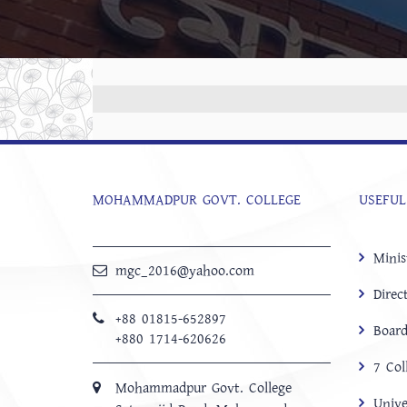
MOHAMMADPUR GOVT. COLLEGE
USEFUL
Minis
mgc_2016@yahoo.com
Direc
+88 01815-652897 ‬
Board
+880 1714-620626
7 Col
Mohammadpur Govt. College
Unive